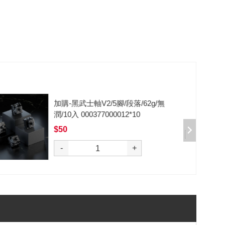
加購-剪刀石頭布猜拳鍵帽一盒四
入000385000289
$199
選購
-
+