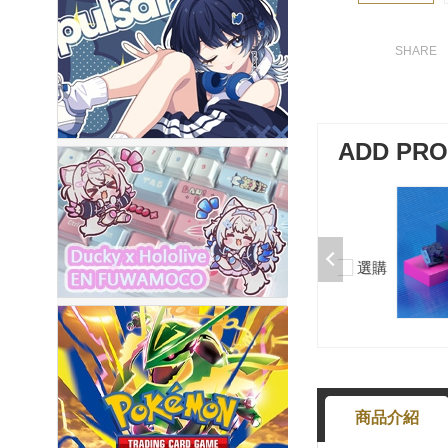
ADD PR
加購-夢境軸/5腳/段落/58g/無潤/10
入 000377000013*10
$50
選購
-
+
商品介紹