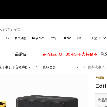
ROG
機械鍵盤
Keychron
雷蛇
Pulsar
劍匠
任天堂
So
品牌館
🔥Pulsar 6th 30%OFF大特價🔥
戰
攜帶式喇叭
Edif
Edi
商品