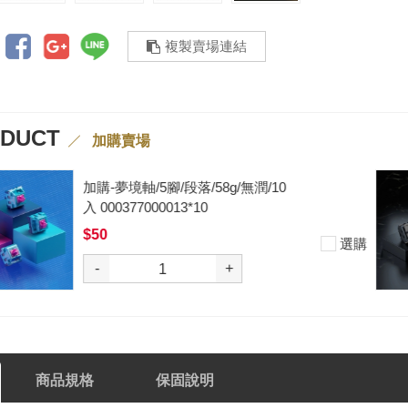
複製賣場連結
ODUCT
加購賣場
加購-黑武士軸V2/5腳/段落/62g/無
潤/10入 000377000012*10
$50
選購
-
+
商品規格
保固說明