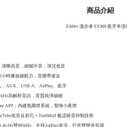
商品介紹
Edifier 漫步者 ES300 藍牙串
S）清晰高音，細膩中音，深沈低音
12小時播放續航力，音樂帶著走
AUX、USB-A、AirPlay、藍牙
t/96 kHz高解析音訊，音質純淨細緻
 Home APP；內建氛圍燈系統，變身小夜燈
eTube低音反射孔＋TurbMuff 氣流噪音抑制技術
2.4GHz雙頻WiFi，支持AirPlay串流，打造雙聲道音場