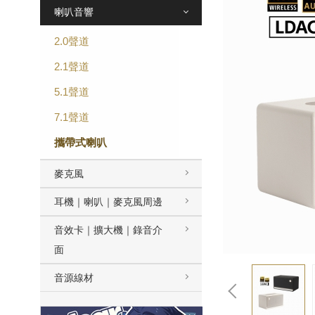
喇叭音響
2.0聲道
2.1聲道
5.1聲道
7.1聲道
攜帶式喇叭
麥克風
耳機｜喇叭｜麥克風周邊
音效卡｜擴大機｜錄音介
面
音源線材