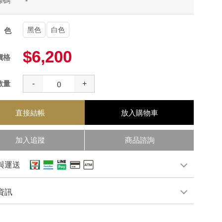
條碼
-
黑色
白色
顏色
$6,200
價格
數量
-
+
直接結帳
放入購物車
加入追蹤
商品諮詢
與運送
資訊