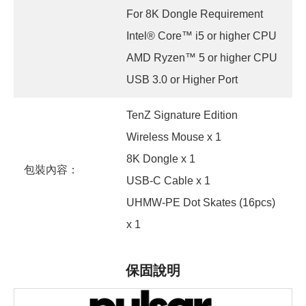
For 8K Dongle Requirement
Intel® Core™ i5 or higher CPU
AMD Ryzen™ 5 or higher CPU
USB 3.0 or Higher Port
TenZ Signature Edition
Wireless Mouse x 1
8K Dongle x 1
包裝內容：
USB-C Cable x 1
UHMW-PE Dot Skates (16pcs)
x 1
保固說明