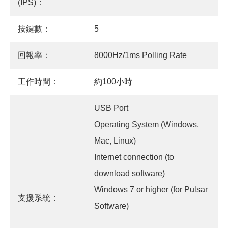
(IPS)：
按鍵數：
5
回報率：
8000Hz/1ms Polling Rate
工作時間：
約100小時
USB Port
Operating System (Windows,
Mac, Linux)
Internet connection (to
download software)
Windows 7 or higher (for Pulsar
支援系統：
Software)