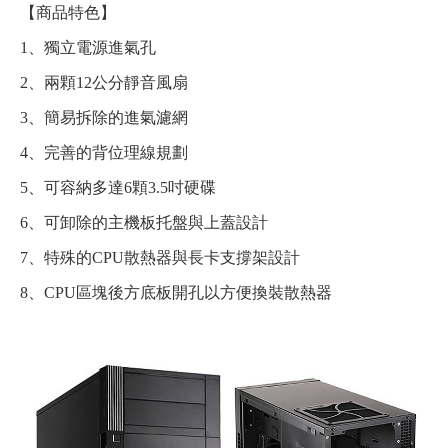
【商品特色】
1、獨立電源進氣孔
2、兩顆12公分靜音風扇
3、簡易拆除的進氣濾網
4、完善的背位理線規劃
5、可容納多達6顆3.5吋硬碟
6、可卸除的主機板托盤與上蓋設計
7、特殊的CPU散熱器與長卡支撐架設計
8、CPU區塊後方底板開孔以方便換裝散熱器