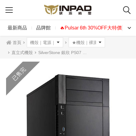
最新商品
品牌館
🔥Pulsar 6th 30%OFF大特價🔥
首頁
直立式機殼
SilverStone 銀欣 PS07 電腦機殼 黑化
已售完