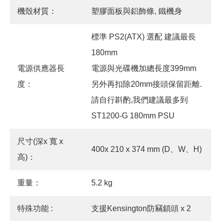
機殼材質：
塑膠面板與鋁飾條, 鐵機身
標準 PS2(ATX) 選配 建議最長
180mm
電源供應器長
電源與光碟機加總長度399mm
度：
另外再扣除20mm接頭保留距離.
請自行斟酌,我們建議最多到
ST1200-G 180mm PSU
尺寸(深x 寬 x
400x 210 x 374 mm (D、W、H)
高)：
重量：
5.2 kg
特殊功能 :
支援Kensington防竊鎖頭 x 2