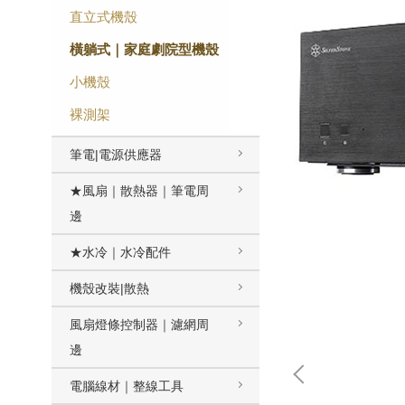
直立式機殼
橫躺式｜家庭劇院型機殼
小機殼
裸測架
筆電|電源供應器
★風扇｜散熱器｜筆電周
邊
★水冷｜水冷配件
機殼改裝|散熱
風扇燈條控制器｜濾網周
邊
電腦線材｜整線工具