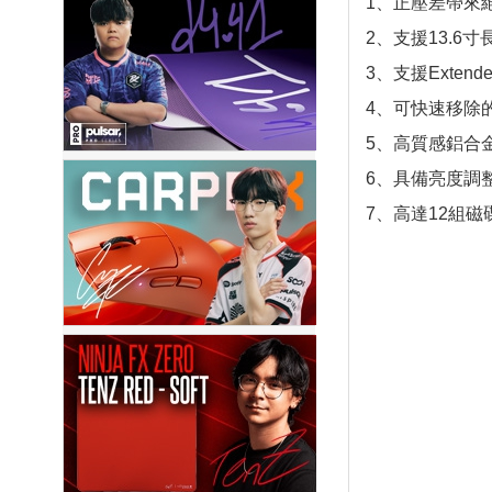
1、正壓差帶來
2、支援13.6
3、支援Extend
4、可快速移除
5、高質感鋁合
6、具備亮度調
7、高達12組