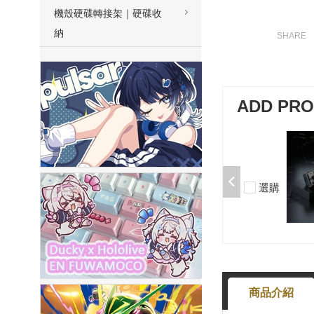
機殼硬碟轉接架｜硬碟收
納
ADD PR
加購-夢境軸/5腳/段落/58g/無潤/10
入 000377000013*10
$50
選購
-
+
商品介紹