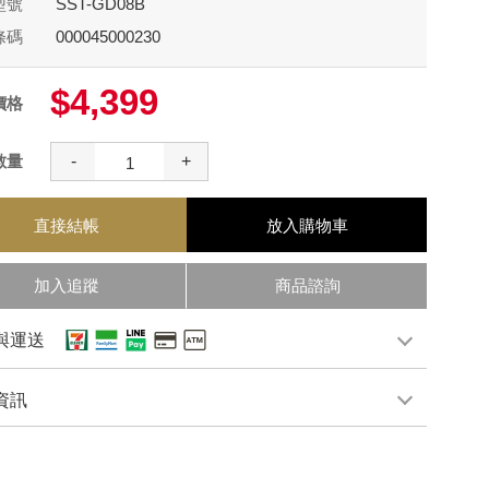
型號
SST-GD08B
條碼
000045000230
$4,399
價格
數量
-
+
直接結帳
放入購物車
加入追蹤
商品諮詢
與運送
資訊