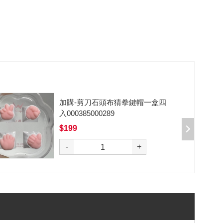
加購-剪刀石頭布猜拳鍵帽一盒四
入000385000289
$199
選購
-
+