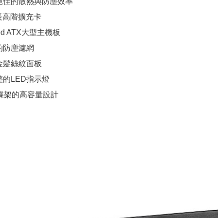
絕佳的散熱與防塵效率
寸長高階擴充卡
ed ATX大型主機板
的防塵濾網
金髮絲紋面板
整的LED指示燈
磁碟架的高容量設計