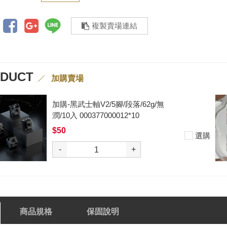
複製賣場連結
ODUCT
加購賣場
加購-黑武士軸V2/5腳/段落/62g/無
潤/10入 000377000012*10
$50
選購
-
+
商品規格
保固說明