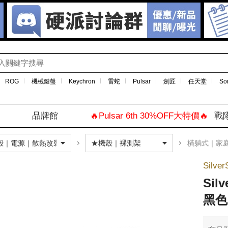
ROG
機械鍵盤
Keychron
雷蛇
Pulsar
劍匠
任天堂
So
品牌館
🔥Pulsar 6th 30%OFF大特價🔥
戰
橫躺式｜家
Silve
Sil
黑色