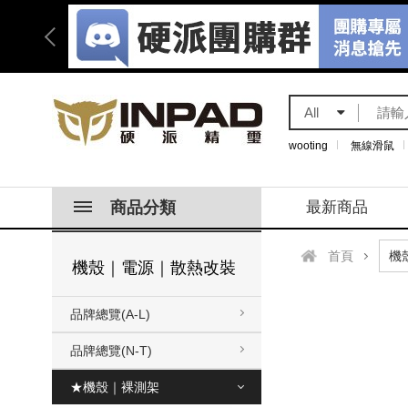
All
wooting
無線滑鼠
商品分類
最新商品
首頁
機殼｜電源｜散熱改裝
品牌總覽(A-L)
品牌總覽(N-T)
★機殼｜裸測架