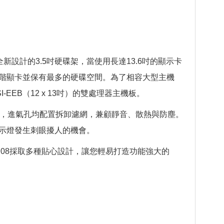
設計的3.5吋硬碟架，當使用長達13.6吋的顯示卡
階顯卡並保有最多的硬碟空間。為了相容大型主機
EB（12 x 13吋）的雙處理器主機板。
量，進氣孔均配置拆卸濾網，兼顧靜音、散熱與防塵。
指示燈發生刺眼擾人的機會。
D08採取多種貼心設計，讓您輕易打造功能強大的