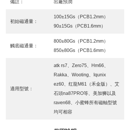
備註：
出廠預潤
100±15Gs（PCB1.2mm）
初始磁通量：
90±15Gs（PCB1.6mm）
800±80Gs（PCB1.2mm）
觸底磁通量：
850±80Gs（PCB1.6mm）
atk rs7、Zero75、Hm66、
Rakka、Wooting、Iqunix
ez60、红龍M61（禾金版）、艾
適用型號：
石頭na87PRO等、美加狮以及
raven68、小蜜蜂所有磁軸型號
均可相容