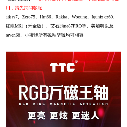
用，請先詢問客服
atk rs7、Zero75
、
Hm66
、
Rakka
、
Wooting
、
Iqunix ez60
、
红龍M61（禾金版）
、
艾石頭na87PRO等
、
美加狮以及
raven68
、
小蜜蜂所有磁軸型號均可相容