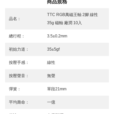
商品規格
TTC RGB萬磁王軸 2腳 線性
品名：
35g 磁軸 廠潤 10入
總行程：
3.5±0.2mm
初始力道：
35±5gf
按壓手感：
線性
按壓聲音：
無聲
彈簧：
單段21mm
平均壽命：
一億