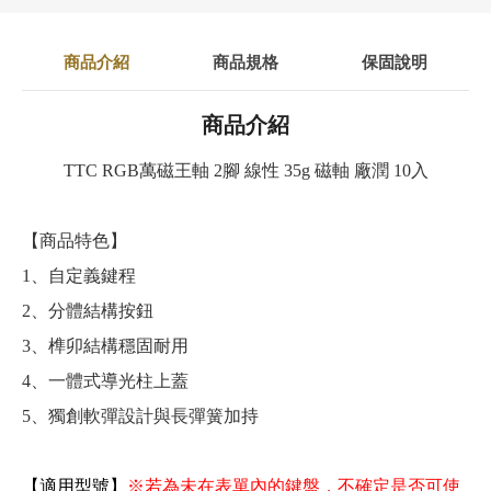
商品介紹
商品規格
保固說明
商品介紹
TTC RGB萬磁王軸 2腳 線性 35g 磁軸 廠潤 10入
【商品特色】
1、自定義鍵程
2、分體結構按鈕
3、榫卯結構穩固耐用
4、一體式導光柱上蓋
5、獨創軟彈設計與長彈簧加持
【適用型號】
※若為未在表單內的鍵盤，不確定是否可使