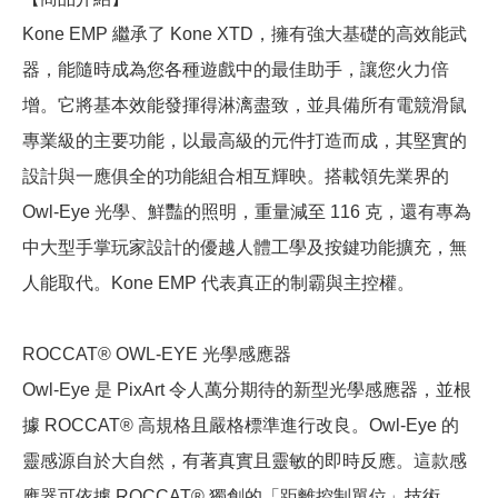
Kone EMP 繼承了 Kone XTD，擁有強大基礎的高效能武
器，能隨時成為您各種遊戲中的最佳助手，讓您火力倍
增。它將基本效能發揮得淋漓盡致，並具備所有電競滑鼠
專業級的主要功能，以最高級的元件打造而成，其堅實的
設計與一應俱全的功能組合相互輝映。搭載領先業界的
Owl-Eye 光學、鮮豔的照明，重量減至 116 克，還有專為
中大型手掌玩家設計的優越人體工學及按鍵功能擴充，無
人能取代。Kone EMP 代表真正的制霸與主控權。
ROCCAT® OWL-EYE 光學感應器
Owl-Eye 是 PixArt 令人萬分期待的新型光學感應器，並根
據 ROCCAT® 高規格且嚴格標準進行改良。Owl-Eye 的
靈感源自於大自然，有著真實且靈敏的即時反應。這款感
應器可依據 ROCCAT® 獨創的「距離控制單位」技術