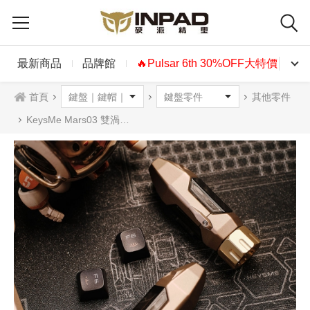
最新商品
品牌館
🔥Pulsar 6th 30%OFF大特價🔥
首頁
其他零件
KeysMe Mars03 雙渦輪合金火箭 舒壓小物 2入組