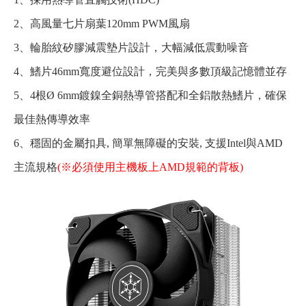
2、高風量七片扇葉120mm PWM風扇
3、輪胎紋矽膠減震墊片設計，大幅減低震動噪音
4、鰭片46mm寬度避位設計，完美與多數頂級記憶體並存
5、4根Ø 6mm鍍鎳全銅熱導管搭配和全鋁散熱鰭片，確保
最佳熱傳導效率
6、穩固的金屬扣具, 簡單無障礙的安裝, 支援Intel與AMD
主流規格
(※必須使用主機板上AMD規範的背板)