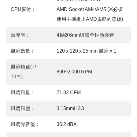
CPU腳位：
AMD Socket AM4/AM5 (※必須
使用主機板上AMD規範的背板)
熱導管：
4根Ø 6mm鍍鎳全銅熱導管
風扇數量：
120 x 120 x 25 mm 風扇 x 1
風扇轉速(+/-
800~2,000 RPM
10％)：
風扇風量：
71.82 CFM
風扇風壓：
3.15mmH2O
風扇噪音值：
36.2 dBA