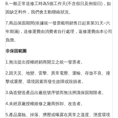
6.一般正常送修工時為5個工作天(不含假日及例假日)，如
因缺乏料件，我們會主動聯絡狀況。
7.商品保固期間(依據統一發票載明銷售日起算第31天~六
年期滿)，送修運費由消費者自行處理，返修運費由本公司
負擔。
非保固範圍
1.無法提出授權經銷商開立之統一發票者。
2.因天災、地變、雷擊、異常電壓、運輸、存放不良、撞
擊或重壓、環境因素而發生故障或毀損者。
3.偽造變造產品出廠批號序號而無法辨識保固期限者。
4.未經原廠授權維修之廠商拆卸、改造者。
5.產品腐蝕、掉落、擠壓或曝露在異常之溫度、溼度環境