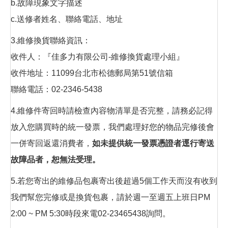
b.故障現象文字描述
c.送修者姓名、聯絡電話、地址
3.維修換貨聯絡資訊：
收件人：『佳多力有限公司-維修換貨處理小組』
收件地址：11099台北市松德郵局第51號信箱
聯絡電話：02-2346-5438
4.維修件寄回時請檢查內容物清單是否完整，請務必記得
放入您購買時的統一發票，我們處理好您的物品完修後會
一併寄回返還消費者，
如未提供統一發票憑證者逕行寄送
故障品者，恕無法受理。
5.若您寄出的維修品包裹寄出後超過5個工作天而沒有收到
我們幫您完修或是換貨包裹，請於週一至週五上班日PM
2:00 ~ PM 5:30時段來電02-23465438詢問。