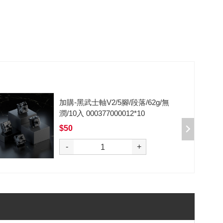
加購-黑武士軸V2/5腳/段落/62g/無
潤/10入 000377000012*10
$50
選購
-
+