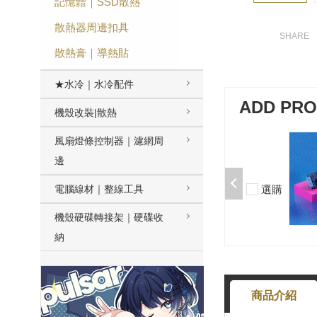
記憶體｜SSD散熱
散熱器周邊扣具
散熱膏｜導熱貼
★水冷｜水冷配件
ADD PR
機殼改裝|散熱
風扇燈條控制器｜濾網周
加購-剪刀石頭布猜拳鍵帽一盒四
入000385000289
邊
$199
選購
電腦線材｜整線工具
-
+
機殼硬碟轉接架｜硬碟收
納
商品介紹