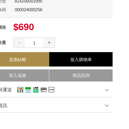
型號
814256003995
條碼
000024000256
$690
價格
數量
-
+
直接結帳
放入購物車
加入追蹤
商品諮詢
與運送
資訊