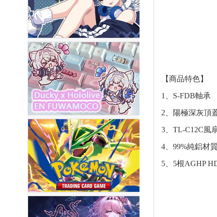
【商品特色】
1、
S-FDB軸承
2、陽極深灰頂
3、TL-C12C風
4、99%純鋁材
5、5根AGHP 