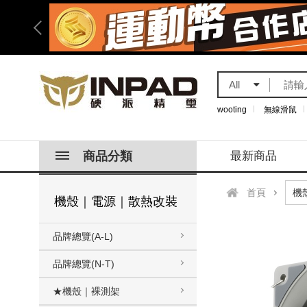
All
wooting
無線滑鼠
商品分類
最新商品
首頁
機殼｜電源｜散熱改裝
品牌總覽(A-L)
品牌總覽(N-T)
★機殼｜裸測架