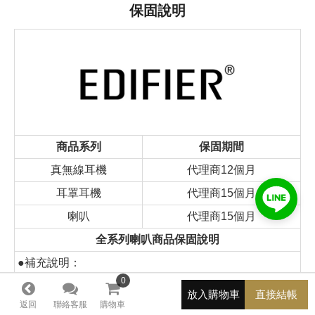
保固說明
商品系列
保固期間
真無線耳機
代理商12個月
耳罩耳機
代理商15個月
喇叭
代理商15個月
全系列喇叭商品保固說明
●補充說明：
0
0
Edifier 全系列喇叭享有代理商保固一年，並且過保後享有
放入購物車
直接結帳
返回
聯絡客服
購物車
付費維修之服務。