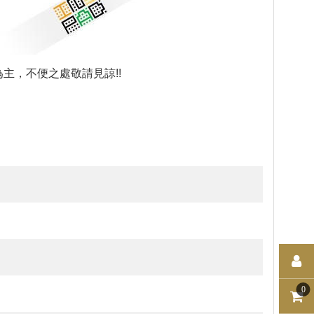
為主，不便之處敬請見諒
!!
0