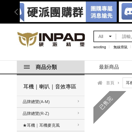
All
wooting
無線滑鼠
商品分類
最新商品
首頁
耳機｜喇叭｜音效專區
已售完
品牌總覽(A-M)
品牌總覽(R-Z)
★耳機｜耳機麥克風