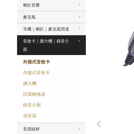
喇叭音響
麥克風
耳機｜喇叭｜麥克風周邊
音效卡｜擴大機｜錄音介
面
外接式音效卡
內接式音效卡
擴大機
訊號轉換器
錄音介面
混音器
音源線材