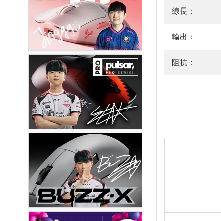
線長：
輸出：
阻抗：