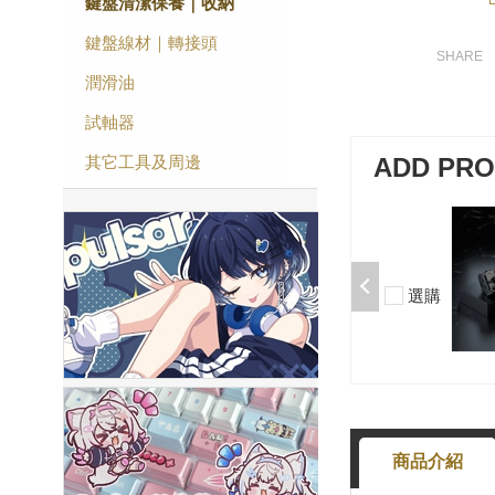
鍵盤清潔保養｜收納
鍵盤線材｜轉接頭
潤滑油
試軸器
其它工具及周邊
ADD PR
加購-夢境軸/5腳/段落/58g/無潤/10
入 000377000013*10
$50
選購
-
+
商品介紹