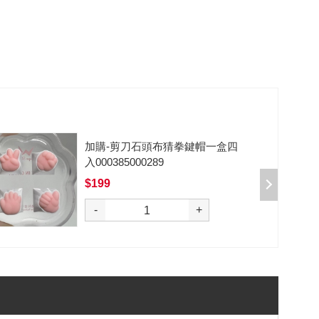
加購-剪刀石頭布猜拳鍵帽一盒四
入000385000289
$199
選購
-
+