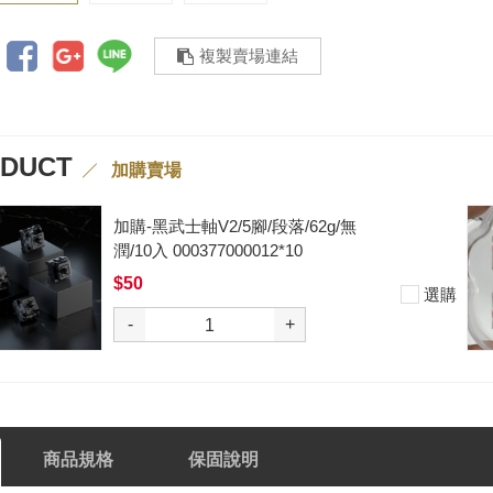
複製賣場連結
ODUCT
加購賣場
加購-黑武士軸V2/5腳/段落/62g/無
潤/10入 000377000012*10
$50
選購
-
+
商品規格
保固說明