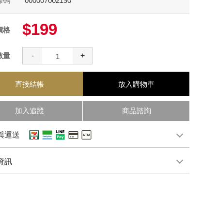
條碼
000007002190
$199
價格
數量
-
+
直接結帳
放入購物車
加入追蹤
商品諮詢
與運送
資訊