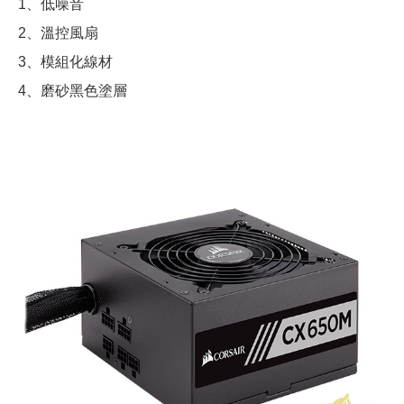
1、低噪音
2、溫控風扇
3、模組化線材
4、磨砂黑色塗層