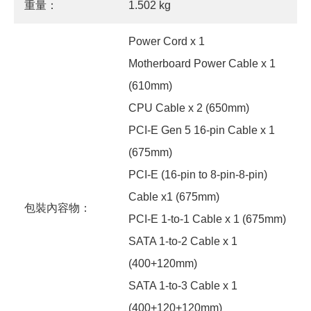
重量：
1.502 kg
Power Cord x 1
Motherboard Power Cable x 1
(610mm)
CPU Cable x 2 (650mm)
PCI-E Gen 5 16-pin Cable x 1
(675mm)
PCI-E (16-pin to 8-pin-8-pin)
Cable x1 (675mm)
包裝內容物：
PCI-E 1-to-1 Cable x 1 (675mm)
SATA 1-to-2 Cable x 1
(400+120mm)
SATA 1-to-3 Cable x 1
(400+120+120mm)