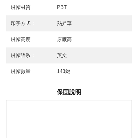
鍵帽材質：
PBT
印字方式：
熱昇華
鍵帽高度：
原廠高
鍵帽語系：
英文
鍵帽數量：
143鍵
保固說明