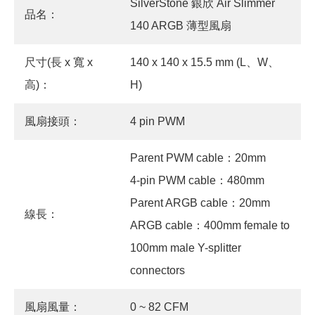
SilverStone 銀欣 Air Slimmer
品名：
140 ARGB 薄型風扇
尺寸(長 x 寬 x
140 x 140 x 15.5 mm (L、W、
高)：
H)
風扇接頭：
4 pin PWM
Parent PWM cable：20mm
4-pin PWM cable：480mm
Parent ARGB cable：20mm
線長：
ARGB cable：400mm female to
100mm male Y-splitter
connectors
風扇風量：
0 ~ 82 CFM