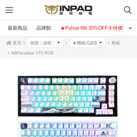
最新商品
品牌館
🔥Pulsar 6th 30%OFF大特價🔥
首頁
有線
KBParadise V75 RGB 巨浪 75%機械式鍵盤 高特靜音水蜜桃軸V2(五腳軸) 中文 英文