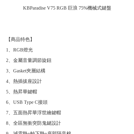
KBParadise V75 RGB 巨浪 75%機械式鍵盤
【商品特色】
1、RGB燈光
2、金屬音量調節旋鈕
3、Gasket夾層結構
4、熱插拔座設計
5、熱昇華鍵帽
6、USB Type C接頭
7、五面熱昇華浮世繪鍵帽
8、全區無衝突防鬼鍵設計
9、減震墊+軸下墊+底部隔音棉