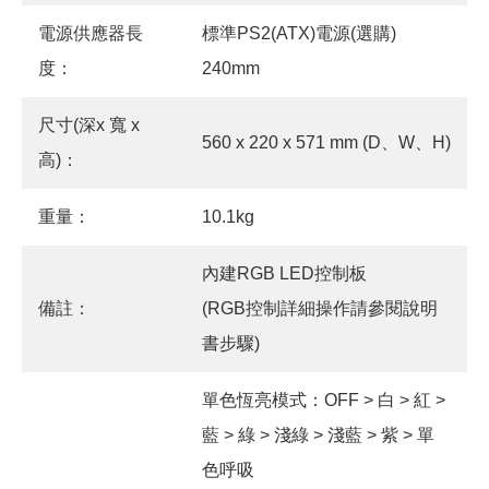
電源供應器長
標準PS2(ATX)電源(選購)
度：
240mm
尺寸(深x 寬 x
560 x 220 x 571 mm (D、W、H)
高)：
重量：
10.1kg
內建RGB LED控制板
備註：
(RGB控制詳細操作請參閱說明
書步驟)
單色恆亮模式：OFF > 白 > 紅 >
藍 > 綠 > 淺綠 > 淺藍 > 紫 > 單
色呼吸