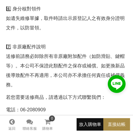
6️⃣ 身分核對領件
如遺失維修單據，取件時請出示原登記人之有效身分證明
文件，以防冒領。
7️⃣ 非原廠配件說明
送修前請務必卸除所有非原廠附加配件（如防滑貼、鍵帽
等）。本公司不保證此類配件之保存或補償。如更換新品
後導致配件不再適用，本公司亦不承擔任何責任或補償義
務。
若您需要送修商品，請透過以下方式聯繫我們：
電話：06-2080909
0
0
LINE（ID搜尋）：
@inpad
放入購物車
直接結帳
Facebook：
https://www.facebook.com/INPAD
返回
聯絡客服
購物車