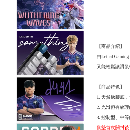
【商品介紹】
由Lethal G
又能輕鬆讓滑鼠
【商品特色】
1.
天然橡膠底，
2. 光滑但有紋
3. 控制型、
鼠墊首次開封後