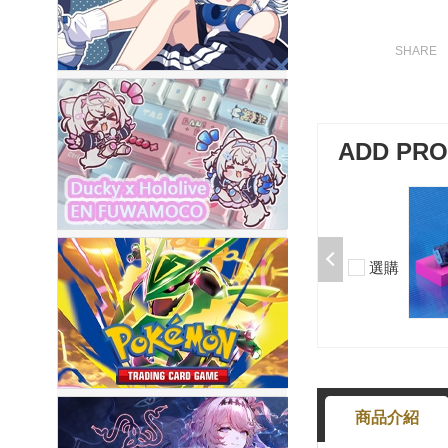
ADD PR
加購-夢境軸/5腳/段落/58g/無潤/10
入 000377000013*10
$50
選購
-
+
商品介紹