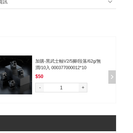
資訊
加購-剪刀石頭布猜拳鍵帽一盒四
入000385000289
$199
選購
-
+