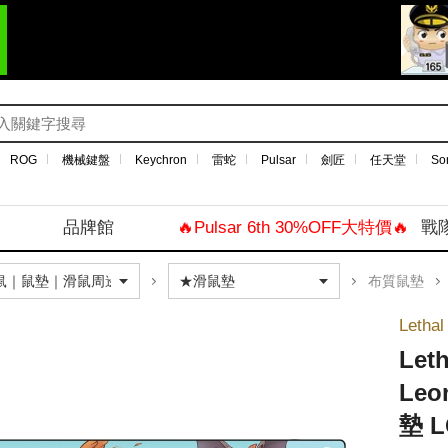
ROG
機械鍵盤
Keychron
雷蛇
Pulsar
劍匠
任天堂
So
品牌館
🔥Pulsar 6th 30%OFF大特價🔥
戰
布質鼠墊
Letha
Let
Leo
墊 