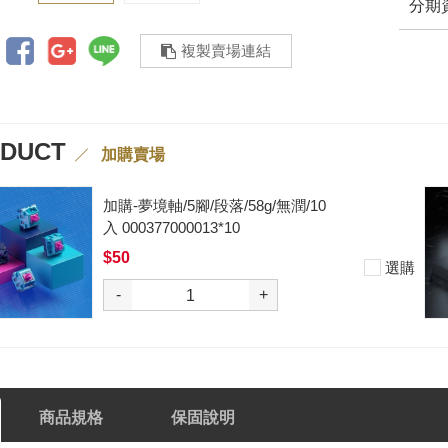
分期
複製賣場連結
ODUCT
加購賣場
加購-黑武士軸V2/5腳/段落/62g/無
潤/10入 000377000012*10
$50
選購
-
+
商品規格
保固說明