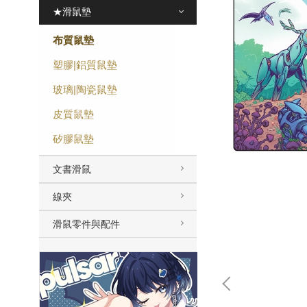
★滑鼠墊
布質鼠墊
塑膠|鋁質鼠墊
玻璃|陶瓷鼠墊
皮質鼠墊
矽膠鼠墊
文書滑鼠
線夾
滑鼠零件與配件