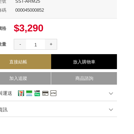
型號
SST-ARM25
條碼
000045000852
$3,290
價格
數量
-
+
直接結帳
放入購物車
加入追蹤
商品諮詢
與運送
資訊