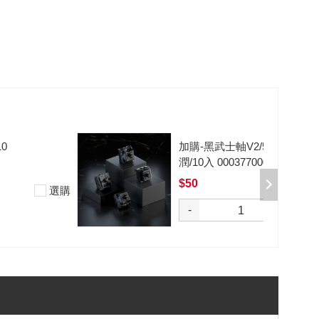
加購-黑武士軸V2/5腳/段落/62g/無
潤/10入 000377000012*10
$50
選購
-
+