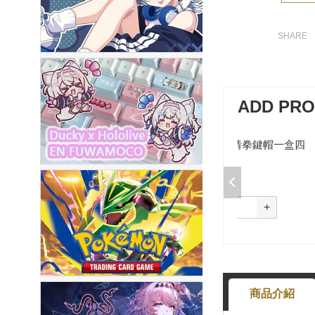
ADD PR
加購-剪刀石頭布猜拳鍵帽一盒四
入000385000289
$199
選購
-
+
商品介紹