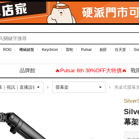
ROG
機械鍵盤
Keychron
雷蛇
Pulsar
劍匠
任天堂
So
品牌館
🔥Pulsar 6th 30%OFF大特價🔥
戰
夾桌式螢幕
Silve
Sil
幕架