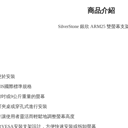
商品介紹
SilverStone 銀欣 ARM25 雙螢幕
便於安裝
MIS國際標準規格
2吋或9公斤重量的螢幕
可夾桌或穿孔式進行安裝
計讓使用者靈活而輕鬆地調整螢幕高度
除VESA安裝支架設計，方便快速安裝或拆卸螢幕