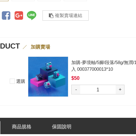
複製賣場連結
ODUCT
加購賣場
加購-夢境軸/5腳/段落/58g/無潤/10
入 000377000013*10
$50
選購
-
+
商品規格
保固說明