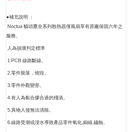
●補充說明 ：
Noctua 貓頭鷹全系列散熱器僅風扇享有原廠保固六年之
服務。
人為損壞判定標準
1.PCB 線路斷線。
2.零件脫落，燒毀。
3.零件外觀變形。
4.有人為黏合膠合過的殘漬。
5.異物入侵無法清除。
6.線路受潮或浸水導致產品零件氧化,銅綠,鏽蝕。