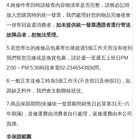
4.維修件寄回時請檢查內容物清單是否完整，請務必記得
放入您購買時的統一發票，我們處理好您的物品完修後會
一併寄回返還消費者，
如未提供統一發票憑證者逕行寄送
故障品者，恕無法受理。
5.若您寄出的維修品包裹寄出後超過5個工作天而沒有收到
我們幫您完修或是換貨包裹，請於週一至週五上班日PM
2:00 ~ PM 5:30時段來電02-23465438詢問。
6.一般正常送修工時為5個工作天(不含假日及例假日)，如
因缺乏料件，我們會主動聯絡狀況。
7.商品保固期間(依據統一發票載明銷售日起算第31天~六
年期滿)，送修運費由消費者自行處理，返修運費由本公司
負擔。
非保固範圍