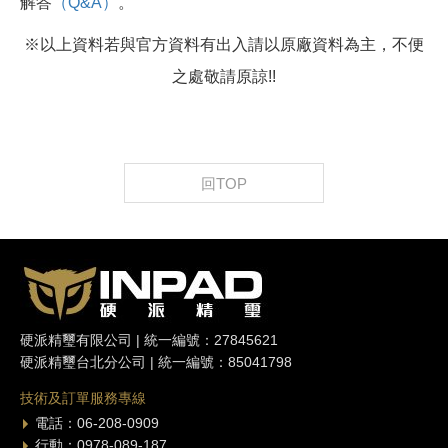
解答
（Q&A）
。
※以上資料若與官方資料有出入請以原廠資料為主，不便
之處敬請原諒!!
回TOP
硬派精璽有限公司 | 統一編號：27845621
硬派精璽台北分公司 | 統一編號：85041798
技術及訂單服務專線
電話：06-208-0909
行動：0978-089-187