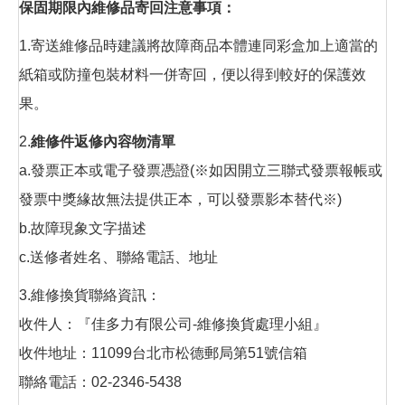
保固期限內維修品寄回注意事項：
1.寄送維修品時建議將故障商品本體連同彩盒加上適當的
紙箱或防撞包裝材料一併寄回，便以得到較好的保護效
果。
2.
維修件返修內容物清單
a.發票正本或電子發票憑證(※如因開立三聯式發票報帳或
發票中獎緣故無法提供正本，可以發票影本替代※)
b.故障現象文字描述
c.送修者姓名、聯絡電話、地址
3.維修換貨聯絡資訊：
收件人：『佳多力有限公司-維修換貨處理小組』
收件地址：11099台北市松德郵局第51號信箱
聯絡電話：02-2346-5438