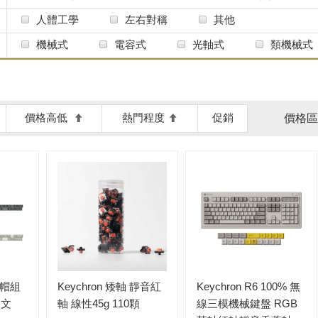
人體工學
左右對稱
其他
機械式
電容式
光軸式
類機械式
價格高低
熱門程度
促銷
價格區
A鍵帽組
Keychron 矮軸 靜音紅
Keychron R6 100% 無
中文
軸 線性45g 110顆
線三模機械鍵盤 RGB