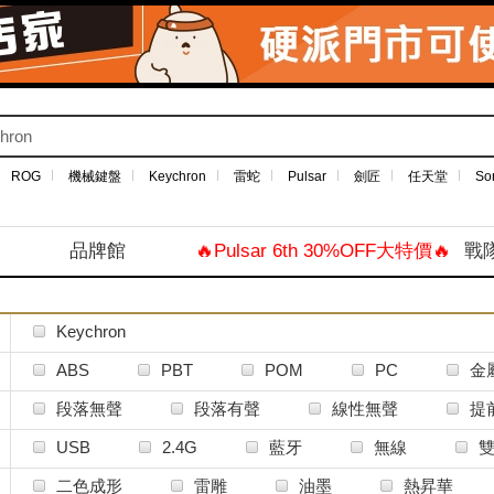
ROG
機械鍵盤
Keychron
雷蛇
Pulsar
劍匠
任天堂
So
品牌館
🔥Pulsar 6th 30%OFF大特價🔥
戰
Keychron
ABS
PBT
POM
PC
金
段落無聲
段落有聲
線性無聲
提
USB
2.4G
藍牙
無線
二色成形
雷雕
油墨
熱昇華