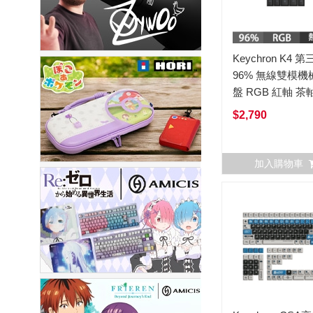
Keychron K4 
96% 無線雙模機
盤 RGB 紅軸 茶
軸 英文 (熱插拔)
$2,790
加入購物車