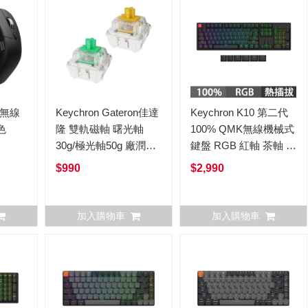
K 無線
Keychron Gateron佳達
Keychron K10 第二代
色
隆 雙軌磁軸 曙光軸
100% QMK無線機械式
30g/極光軸50g 廠潤
鍵盤 RGB 紅軸 茶軸 香
110入
蕉軸 英文 (熱插拔)
$990
$2,990
加入購物車
加入購物車