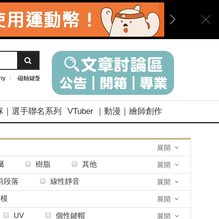
ny
磁軸鍵盤
隊｜選手聯名系列
VTuber ｜動漫｜繪師創作
展開
屬
樹脂
其他
展開
前段落
線性靜音
展開
雙模
展開
UV
個性鍵帽
展開