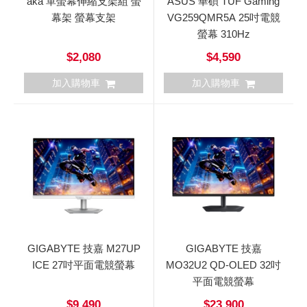
aka 單螢幕伸縮支架組 螢
ASUS 華碩 TUF Gaming
幕架 螢幕支架
VG259QMR5A 25吋電競
螢幕 310Hz
$2,080
$4,590
加入購物車
加入購物車
GIGABYTE 技嘉 M27UP
GIGABYTE 技嘉
ICE 27吋平面電競螢幕
MO32U2 QD-OLED 32吋
平面電競螢幕
$9,490
$23,900