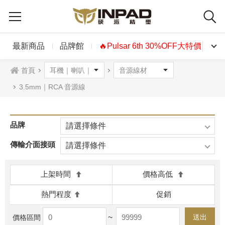
最新商品
品牌館
🔥Pulsar 6th 30%OFF大特價🔥
首頁
3.5mm｜RCA 音源線
品牌
請選擇條件
傳輸介面接頭
請選擇條件
上架時間
價格高低
熱門程度
促銷
~
送出
價格區間