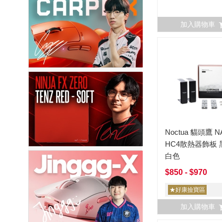
加入購物車
Noctua 貓頭鷹 N
HC4散熱器飾板 
白色
$850 - $970
★好康撿寶區
加入購物車