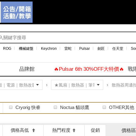
ROG
機械鍵盤
Keychron
雷蛇
Pulsar
劍匠
任天堂
So
品牌館
🔥Pulsar 6th 30%OFF大特價🔥
戰
散熱器周邊
Cryorig 快睿
Noctua 貓頭鷹
OTHER其他
價格高低
熱門程度
促銷
價格區