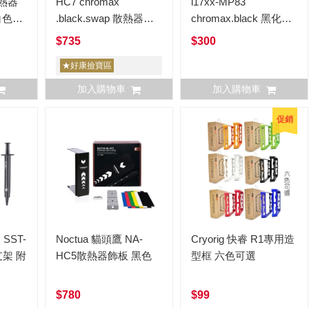
散熱器
HC7 chromax
i17xx-MP83
白色
.black.swap 散熱器飾
chromax.black 黑化扣
板 黑色
具組合包 LGA1700
$735
$300
★好康撿寶區
加入購物車
加入購物車
促銷
 SST-
Noctua 貓頭鷹 NA-
Cryorig 快睿 R1專用造
支架 附
HC5散熱器飾板 黑色
型框 六色可選
$780
$99