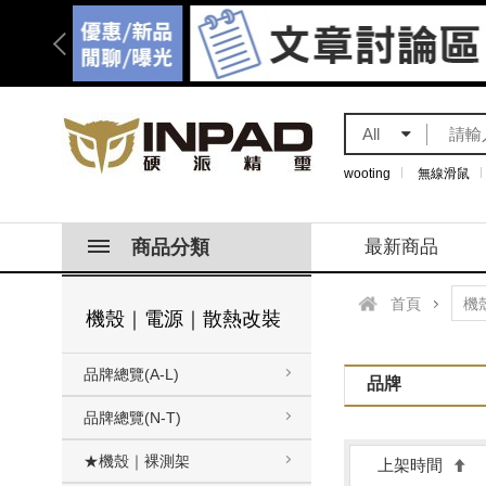
All
wooting
無線滑鼠
商品分類
最新商品
首頁
機殼｜電源｜散熱改裝
品牌總覽(A-L)
品牌
品牌總覽(N-T)
★機殼｜裸測架
上架時間