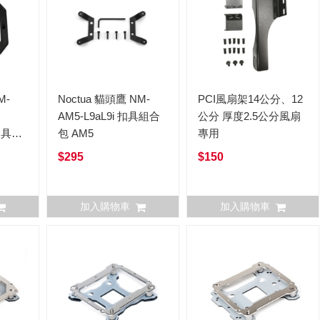
M-
Noctua 貓頭鷹 NM-
PCI風扇架14公分、12
AM5-L9aL9i 扣具組合
公分 厚度2.5公分風扇
 扣具組
包 AM5
專用
$295
$150
加入購物車
加入購物車