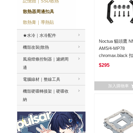
記憶體｜SSD散熱
散熱器周邊扣具
散熱膏｜導熱貼
★水冷｜水冷配件
Noctua 貓頭鷹 N
機殼改裝|散熱
AM5/4-MP78
chromax.black
風扇燈條控制器｜濾網周
合包 AM5 AM4
$295
邊
電腦線材｜整線工具
加入購物車
機殼硬碟轉接架｜硬碟收
納