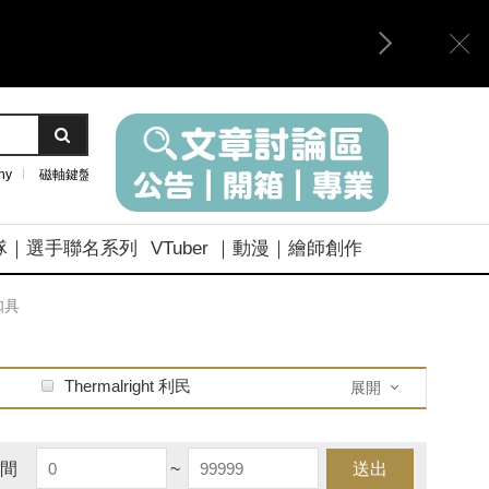
ny
磁軸鍵盤
隊｜選手聯名系列
VTuber ｜動漫｜繪師創作
扣具
Thermalright 利民
展開
間
~
送出