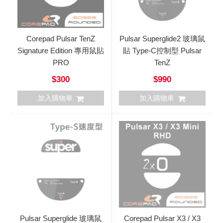
Corepad Pulsar TenZ
Pulsar Superglide2 玻璃鼠
Signature Edition 專用鼠貼
貼 Type-C控制型 Pulsar
PRO
TenZ
$300
$990
加入購物車
加入購物車
Pulsar Superglide 玻璃鼠
Corepad Pulsar X3 / X3