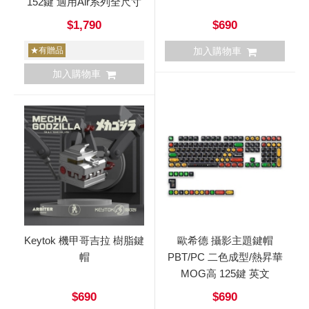
152鍵 適用Air系列全尺寸
$1,790
$690
★有贈品
加入購物車
加入購物車
Keytok 機甲哥吉拉 樹脂鍵
歐希德 攝影主題鍵帽
帽
PBT/PC 二色成型/熱昇華
MOG高 125鍵 英文
$690
$690