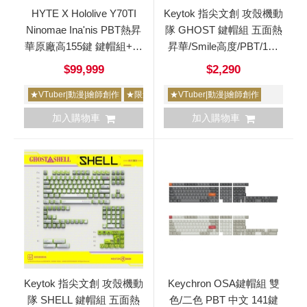
HYTE X Hololive Y70TI
Keytok 指尖文創 攻殼機動
Ninomae Ina'nis PBT熱昇
隊 GHOST 鍵帽組 五面熱
華原廠高155鍵 鍵帽組+滑
昇華/Smile高度/PBT/164
鼠墊 聯名限量版 一伊那爾
鍵
$99,999
$2,290
栖
★VTuber|動漫|繪師創作
★限量
★VTuber|動漫|繪師創作
加入購物車
加入購物車
Keytok 指尖文創 攻殼機動
Keychron OSA鍵帽組 雙
隊 SHELL 鍵帽組 五面熱
色/二色 PBT 中文 141鍵