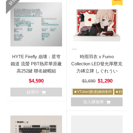
缺貨
HYTE Firefly 崩壞：星穹
時雨羽衣 x Fumo
鐵道 流螢 PBT熱昇華原廠
Collection LED發光厚壓克
高252鍵 聯名鍵帽組
力磚立牌 しぐれうい
$4,590
$1,290
$1,690
缺貨中
★VTuber|動漫|繪師創作
★好康撿寶
加入購物車