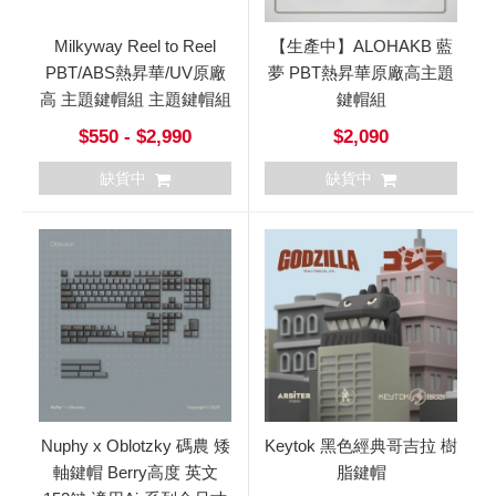
Milkyway Reel to Reel
【生產中】ALOHAKB 藍
PBT/ABS熱昇華/UV原廠
夢 PBT熱昇華原廠高主題
高 主題鍵帽組 主題鍵帽組
鍵帽組
$550 - $2,990
$2,090
缺貨中
缺貨中
Nuphy x Oblotzky 碼農 矮
Keytok 黑色經典哥吉拉 樹
軸鍵帽 Berry高度 英文
脂鍵帽