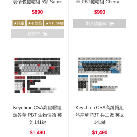
表情包鍵帽組 5顆 Saber
華 PBT鍵帽組 Cherry高
(原廠高) 131鍵
$890
$990
★限量
★有贈品
★VTuber|動漫|繪師創作
加入購物車
缺貨中
Keychron CSA高鍵帽組
Keychron CSA高鍵帽組
熱昇華 PBT 生物個體 英
熱昇華 PBT 兵工廠 英文
文 141鍵
141鍵
$1,490
$1,490