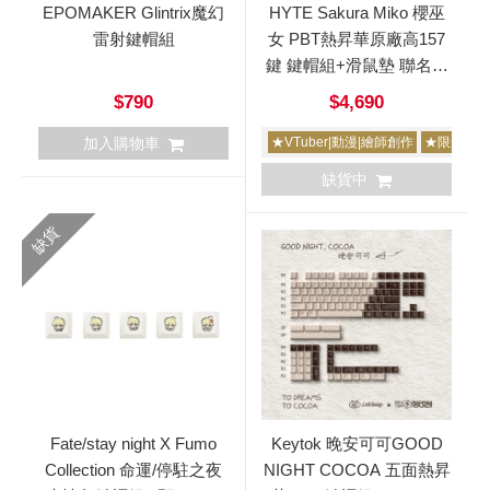
EPOMAKER Glintrix魔幻
HYTE Sakura Miko 櫻巫
雷射鍵帽組
女 PBT熱昇華原廠高157
鍵 鍵帽組+滑鼠墊 聯名限
量版 hololive
$790
$4,690
加入購物車
★VTuber|動漫|繪師創作
★限量
缺貨中
缺貨
Fate/stay night X Fumo
Keytok 晚安可可GOOD
Collection 命運/停駐之夜
NIGHT COCOA 五面熱昇