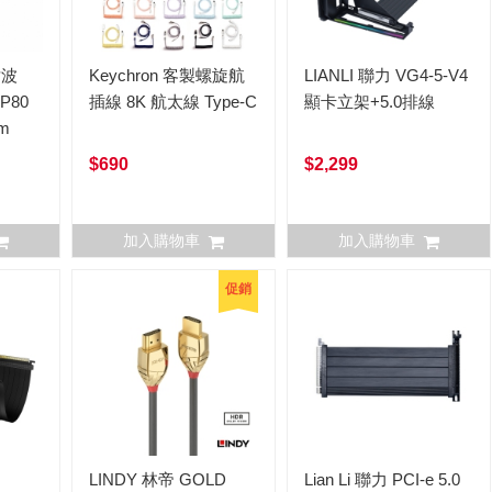
世波
Keychron 客製螺旋航
LIANLI 聯力 VG4-5-V4
DP80
插線 8K 航太線 Type-C
顯卡立架+5.0排線
m
$690
$2,299
加入購物車
加入購物車
促銷
LINDY 林帝 GOLD
Lian Li 聯力 PCI-e 5.0