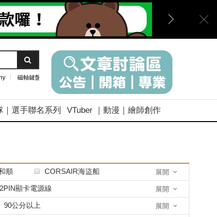
ny
磁軸鍵盤
隊｜選手聯名系列
VTuber ｜動漫｜繪師創作
e和順
CORSAIR海盜船
展開
Glorious
HM Lab
+2PIN顯卡電源線
展開
LINDY 林帝
LianLi 聯力
SATA|SAS線
90公分以上
展開