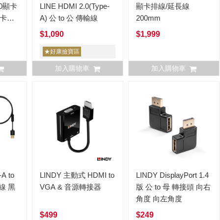
.0顯卡
LINE HDMI 2.0(Type-
顯卡排線/延長線
顯卡排
A) 公 to 公 傳輸線
200mm
$1,090
$1,999
★好康撿寶區
加入購物車
加入購物車
LINDY 主動式 HDMI to
LINDY DisplayPort 1.4
線 黑
VGA & 音源轉接器
版 公 to 母 轉接頭 向右
角度 向左角度
$499
$249