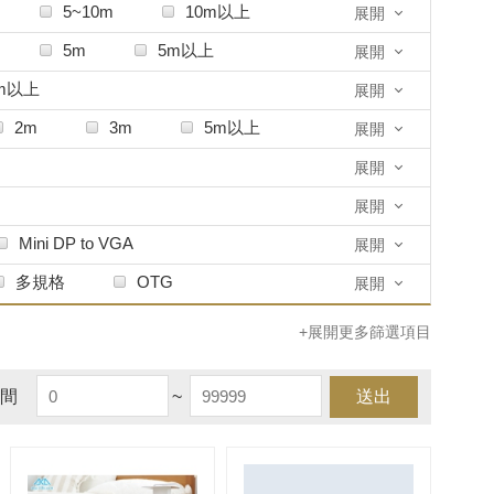
T
OTHER其他
Pulsar
電線
音源線
視訊線
5~10m
10m以上
展開
星系
Thermaltake 曜越
5m
5m以上
展開
0m以上
展開
2m
3m
5m以上
展開
展開
展開
Mini DP to VGA
展開
 VGA A-TYPE
多規格
OTG
展開
Mini HDMI to VGA C-TYPE
+展開更多篩選項目
間
~
送出