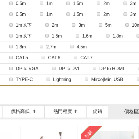
MJ cable
Meletrix
MiPOW
NZX
SATA電源轉接線
其他主機用線材
傳輸充
0.5m
1m
1.5m
2m
3m
RAIJINTEK
SilverStone 銀欣
TRYX 創氪
網路線
電源延長線
0.5m
1m
1.5m
2m
3m
WaveSplitter威世波
Wooting
aka
1m以下
2m
3m
5m
1
1m以下
1.5m
1.6m
1.8m
1.8m
2.7m
4.5m
CAT.5
CAT.6
CAT.7
DP to VGA
DP to DVI
DP to HDMI
Mini DP to DVI
Mini DP to HDMI
HDMI to
TYPE-C
Lightning
Mirco|Mini USB
HDMI A/M to VGA
Micro HDMI to VGA D-TYPE
DVI-D to VGA
MHL to HDMI
HDMI to DVI
價格高低
熱門程度
促銷
價格區
預購