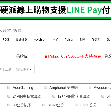
ROG
機械鍵盤
Keychron
雷蛇
Pulsar
劍匠
任天堂
So
品牌館
🔥Pulsar 6th 30%OFF大特價🔥
戰
AcerGaming
Amphenol 安費諾
Awesom
CoolerMaster 酷碼
Ducky
Fractal Design
24PIN主板電源線
12+4PIN顯卡電源線
6
HyperX
JONSBO 喬思伯
Keychron
4+4PIN CPU電源線
風扇｜燈光延長轉接線
30公分以下
31-60公分
61-90公分