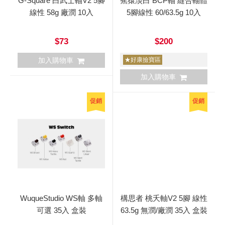
G-Square 白武士軸V2 5腳
蕉猿淡白 BCP軸 縫合軸體
線性 58g 廠潤 10入
5腳線性 60/63.5g 10入
$73
$200
加入購物車
★好康撿寶區
加入購物車
促銷
促銷
WuqueStudio WS軸 多軸
構思者 桃夭軸V2 5腳 線性
可選 35入 盒裝
63.5g 無潤/廠潤 35入 盒裝