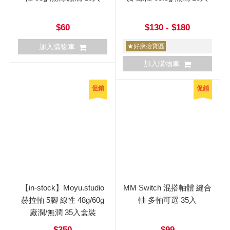
$60
$130 - $180
加入購物車
★好康撿寶區
加入購物車
促銷
促銷
【in-stock】Moyu.studio
MM Switch 混搭軸體 縫合
赫拉軸 5腳 線性 48g/60g
軸 多軸可選 35入
廠潤/無潤 35入盒裝
$350
$99