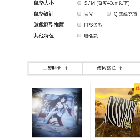
鼠墊大小
S / M (寬度40cm以下)
鼠墊設計
背光
QI無線充電
遊戲類型推薦
FPS遊戲
其他特色
聯名款
上架時間
價格高低
促