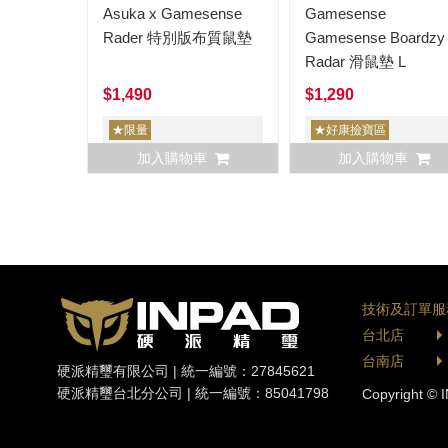
Asuka x Gamesense
Gamesense
Rader 特別版布質鼠墊
Gamesense Boardzy
Radar 滑鼠墊 L
$1,490
$1,290
★限量
★好康撿寶區
加入購物車
加入購物車
技術及訂單服
台北店
台南店
硬派精璽有限公司 | 統一編號：27845621
硬派精璽台北分公司 | 統一編號：85041798
Copyright © I