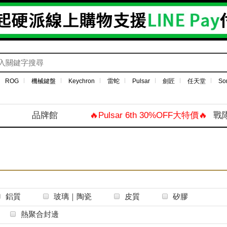
ROG
機械鍵盤
Keychron
雷蛇
Pulsar
劍匠
任天堂
So
品牌館
🔥Pulsar 6th 30%OFF大特價🔥
戰
鋁質
玻璃｜陶瓷
皮質
矽膠
熱聚合封邊