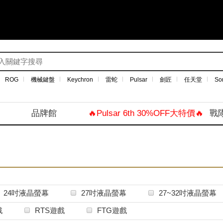
ROG
機械鍵盤
Keychron
雷蛇
Pulsar
劍匠
任天堂
So
品牌館
🔥Pulsar 6th 30%OFF大特價🔥
戰
24吋液晶螢幕
27吋液晶螢幕
27~32吋液晶螢幕
戲
RTS遊戲
FTG遊戲