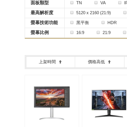
面板類型
TN
VA
I
最高解析度
5120 x 2160 (21:9)
3840 x 1080 (32:9)
螢幕技術功能
黑平衡
HDR
螢幕比例
16:9
21:9
上架時間
價格高低