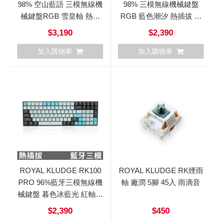
98% 空山藍語 三模無線機
98% 三模無線機械鍵盤
械鍵盤RGB 雪皇軸 熱插
RGB 藍色潮汐 熱插拔 中
拔 中文
文
$3,190
$2,390
加入購物車
加入購物車
ROYAL KLUDGE RK100
ROYAL KLUDGE RK煙雨
PRO 96%藍牙三模無線機
軸 廠潤 5腳 45入 雨滴音
械鍵盤 暮色冰藍光 紅軸中
文
$2,390
$450