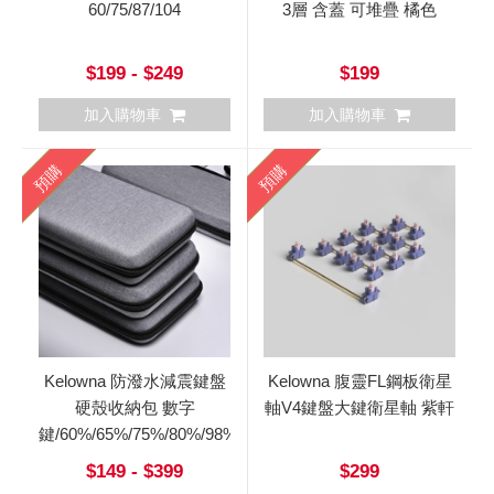
60/75/87/104
3層 含蓋 可堆疊 橘色
$199 - $249
$199
加入購物車
加入購物車
預購
預購
Kelowna 防潑水減震鍵盤
Kelowna 腹靈FL鋼板衛星
硬殼收納包 數字
軸V4鍵盤大鍵衛星軸 紫軒
鍵/60%/65%/75%/80%/98%/100%
$149 - $399
$299