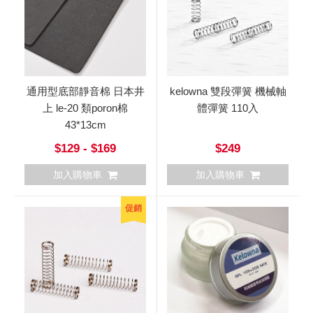
通用型底部靜音棉 日本井
kelowna 雙段彈簧 機械軸
上 le-20 類poron棉
體彈簧 110入
43*13cm
$129 - $169
$249
加入購物車
加入購物車
促銷