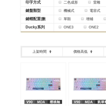
印字方式
二色成形
雷雕
鍵盤類型
機械式
電容式
鍵帽配置(數
單顆
增補
量)
Ducky系列
ONE3
ONE2
上架時間
價格高低