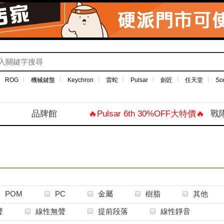
ROG
機械鍵盤
Keychron
雷蛇
Pulsar
劍匠
任天堂
So
品牌館
🔥Pulsar 6th 30%OFF大特價🔥
戰
POM
PC
金屬
樹脂
其他
聲
線性無聲
提前段落
線性靜音