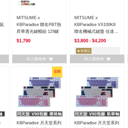
MITSUME x
MITSUME x
質鼠
KBParadise 聯名PBT熱
KBParadise VX100K8
昇華透光鍵帽組 129鍵
聯名機械式鍵盤 佳達隆
軸/櫻桃軸
$1,790
$3,800 - $4,200
★有贈品
加入購物車
加入購物車
促銷
B
KBParadise 月天堂系列
KBParadise 月天堂系列