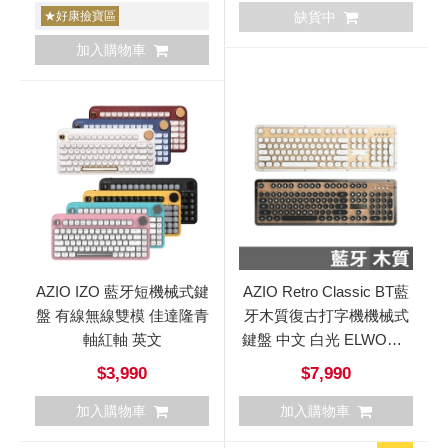
★好康撿寶區
缺貨中
加入購物車
AZIO IZO 藍牙短機械式鍵
AZIO Retro Classic BT藍
盤 有線無線雙模 佳達隆青
牙木質復古打字機機械式
軸紅軸 英文
鍵盤 中文 白光 ELWOOD
核桃木 MAPLE 楓木
$3,990
$7,990
加入購物車
加入購物車