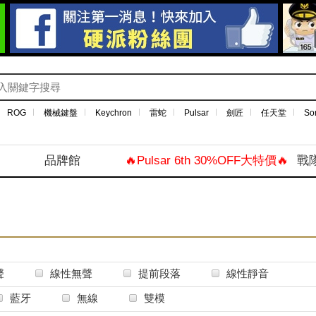
ROG
機械鍵盤
Keychron
雷蛇
Pulsar
劍匠
任天堂
So
品牌館
🔥Pulsar 6th 30%OFF大特價🔥
戰
聲
線性無聲
提前段落
線性靜音
藍牙
無線
雙模