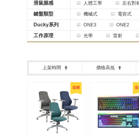
滑鼠握感
人體工學
左右對
鍵盤類型
機械式
電容式
Ducky系列
ONE3
ONE2
工作原理
光學
雷射
上架時間
價格高低
促銷
促