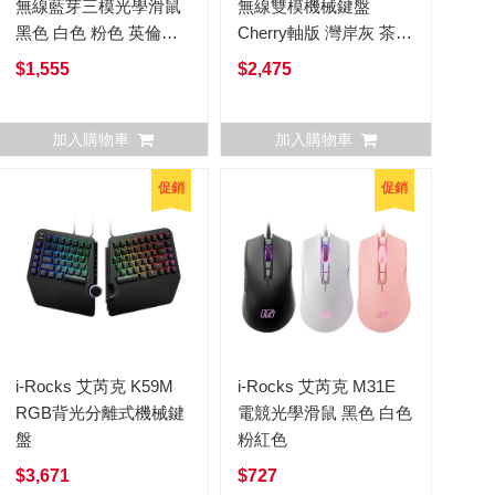
無線藍芽三模光學滑鼠
無線雙模機械鍵盤
黑色 白色 粉色 英倫綠
Cherry軸版 灣岸灰 茶軸
檸檬黃 奶茶色
紅軸
$1,555
$2,475
加入購物車
加入購物車
促銷
促銷
i-Rocks 艾芮克 K59M
i-Rocks 艾芮克 M31E
RGB背光分離式機械鍵
電競光學滑鼠 黑色 白色
盤
粉紅色
$3,671
$727