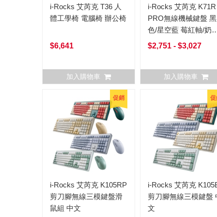
i-Rocks 艾芮克 T36 人
i-Rocks 艾芮克 K71R
體工學椅 電腦椅 辦公椅
PRO無線機械鍵盤 黑
色/星空藍 莓紅軸/奶
軸/靜音奶茶軸 中文
$6,641
$2,751 - $3,027
加入購物車
加入購物車
促銷
促
i-Rocks 艾芮克 K105RP
i-Rocks 艾芮克 K105
剪刀腳無線三模鍵盤滑
剪刀腳無線三模鍵盤 
鼠組 中文
文