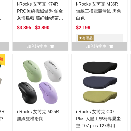
i-Rocks 艾芮克 K74R
i-Rocks 艾芮克 M36R
PRO無線機械鍵盤 鉑金
無線三模電競滑鼠 黑色
茶
灰海島藍 莓紅軸/奶茶
白色
軸/靜音奶茶軸 中文
$3,395 - $3,890
$2,199
★有贈品
加入購物車
加入購物車
銷
BR
i-Rocks 艾芮克 M25R
i-Rocks 艾芮克 C07
中
無線雙模滑鼠
Plus 人體工學椅專屬坐
墊 T07 plus T27專用