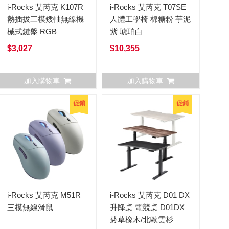
i-Rocks 艾芮克 K107R
i-Rocks 艾芮克 T07SE
熱插拔三模矮軸無線機
人體工學椅 棉糖粉 芋泥
械式鍵盤 RGB
紫 琥珀白
$3,027
$10,355
加入購物車
加入購物車
促銷
促銷
i-Rocks 艾芮克 M51R
i-Rocks 艾芮克 D01 DX
三模無線滑鼠
升降桌 電競桌 D01DX
菸草橡木/北歐雲杉