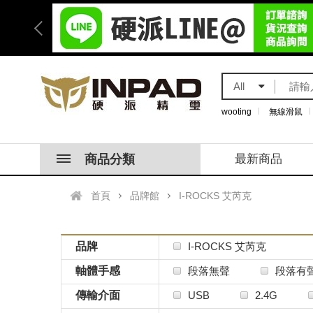
All
wooting
無線滑鼠
商品分類
最新商品
首頁
品牌館
I-ROCKS 艾芮克
品牌
I-ROCKS 艾芮克
軸體手感
段落無聲
段落有
傳輸介面
USB
2.4G