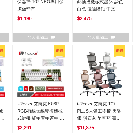
保潔墊 T07 NEO專用保
熱插拔機械式鍵盤 黑色
潔坐墊布
白色 佳達隆軸 中文 白
光
$1,190
$2,475
加入購物車
加入購物車
銷
促銷
促銷
i-Rocks 艾芮克 K86R
i-Rocks 艾芮克 T07
械
RGB有線無線雙模機械
PLUS人體工學椅 黑曜
 白
式鍵盤 紅軸青軸茶軸 白
銀 隕石灰 星空藍 莓果
版
色宇治金時 佳達隆軸版
紅 可可棕
$2,291
$11,875