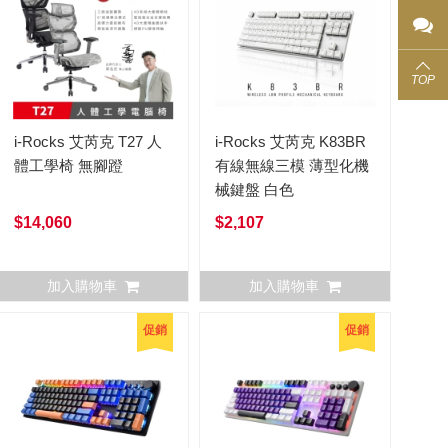
TOP
i-Rocks 艾芮克 T27 人
i-Rocks 艾芮克 K83BR
體工學椅 無腳蹬
有線無線三模 薄型化機
械鍵盤 白色
$14,060
$2,107
加入購物車
加入購物車
促銷
促銷