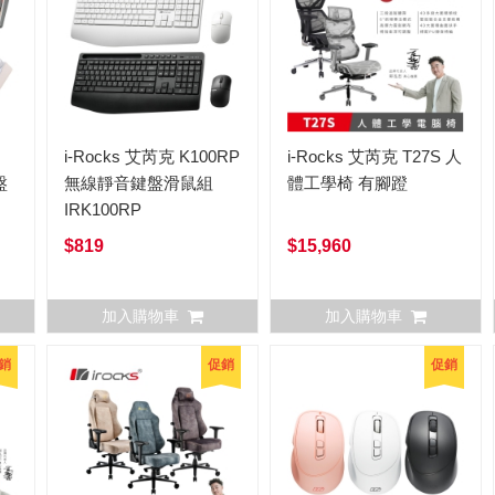
i-Rocks 艾芮克 K100RP
i-Rocks 艾芮克 T27S 人
盤
無線靜音鍵盤滑鼠組
體工學椅 有腳蹬
IRK100RP
$819
$15,960
加入購物車
加入購物車
銷
促銷
促銷