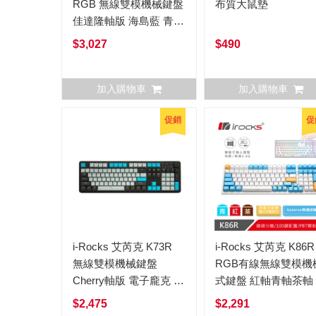
RGB 無線雙模機械鍵盤
布質大鼠墊
佳達隆軸版 海島藍 青軸
紅軸茶軸 中文
$3,027
$490
加入購物車
加入購物車
促銷
促
i-Rocks 艾芮克 K73R
i-Rocks 艾芮克 K86R
無線雙模機械鍵盤
RGB有線無線雙模機
Cherry軸版 電子龐克 茶
式鍵盤 紅軸青軸茶軸
軸 紅軸
色蘇打布丁 佳達隆軸
$2,475
$2,291