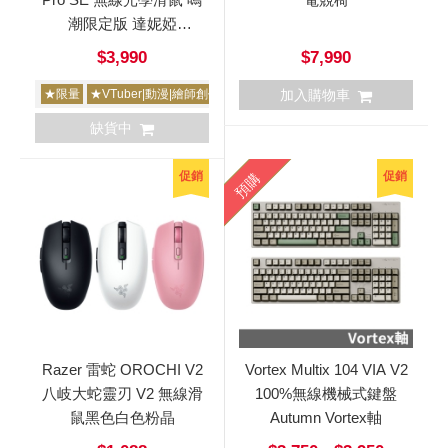
潮限定版 達妮婭
Wuthering Waves
$3,990
$7,990
★限量
★VTuber|動漫|繪師創作
加入購物車
缺貨中
促銷
促銷
預購
Razer 雷蛇 OROCHI V2
Vortex Multix 104 VIA V2
八岐大蛇靈刃 V2 無線滑
100%無線機械式鍵盤
鼠黑色白色粉晶
Autumn Vortex軸