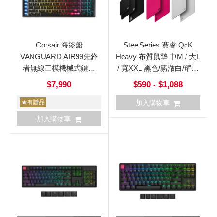
Corsair 海盜船
SteelSeries 賽睿 QcK
VANGUARD AIR99先鋒
Heavy 布質鼠墊 中M / 大L
者無線三模機械式鍵盤
/ 寬XXL 黑色/霧澈白/耀澈
OPX矮光軸
桃
$7,990
$590 - $1,088
★有贈品
加入購物車
加入購物車