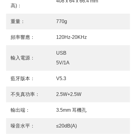
408 x 64 x 66.4 mm
高)：
重量：
770g
頻率響應：
120Hz-20KHz
USB
輸入電源：
5V/1A
藍牙版本：
V5.3
不失真功率：
2.5W+2.5W
輸出端：
3.5mm 耳機孔
噪音水平：
≤20dB(A)