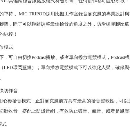
TRIPOD具備兩種音訊撥放模式符合所需，任何創作都可隨心所欲！
的堅持， MIC TRIPOD採用比擬工作室錄音麥克風的專業設
腳架，除了可以輕鬆調整最佳拾音的角度之外，防滑橡膠腳座還
的純粹！
放模式
，可自由切換Podcast播放、或者單向撥放電競模式，Podca
（LED環閃藍燈）；單向播放電競模式下可以強化人聲，確保
。
快切靜音
POD採用心形拾音模式，正對麥克風前方具有最高的拾音靈敏性，
切斷收音，搭配上防爆音網，有效防止破音、氣音、或者是風聲
模式