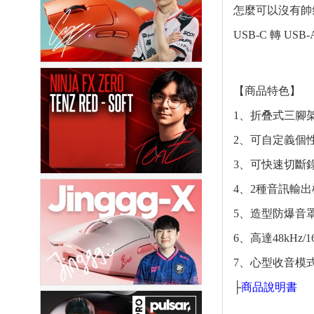
怎麼可以沒有帥氣
USB-C 轉 
【商品特色】
1、折叠式三腳
2、可自定義個
3、可快速切斷
4、2種音訊輸出模
5、造型防爆音
6、高達48kHz
7、心型收音模
├
商品說明書