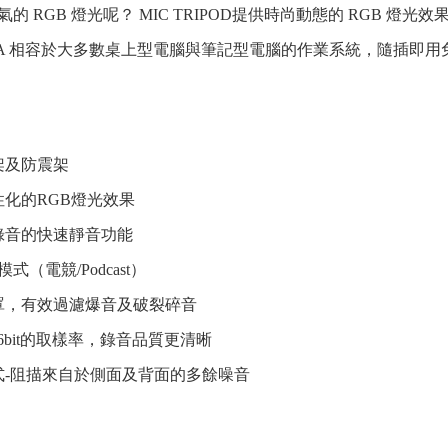
的 RGB 燈光呢？ MIC TRIPOD提供時尚動態的 RGB 燈光
USB-A 相容於大多數桌上型電腦與筆記型電腦的作業系統，隨插即
架及防震架
性化的RGB燈光效果
錄音的快速靜音功能
式（電競/Podcast）
罩，有效過濾爆音及破裂碎音
/16bit的取樣率，錄音品質更清晰
式-阻描來自於側面及背面的多餘噪音