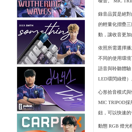
噪音。 MIC 
錄音品質是絕對
的輕量化摺疊三
動，讓收音更加
依照所需選擇播
不同的使用環境下
語音與聆聽體驗
LED環閃綠燈）
心形拾音模式與
MIC TRI
鈕，可以快速的
動態 RGB 燈光