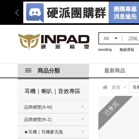
All
wooting
無線滑鼠
商品分類
最新商品
首頁
耳機｜喇叭｜音效專區
已售完
品牌總覽(A-M)
品牌總覽(R-Z)
★耳機｜耳機麥克風