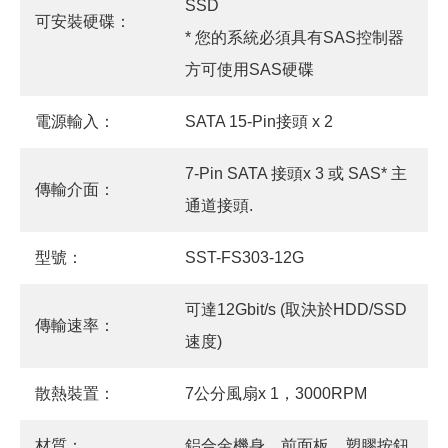
SSD
可安裝硬碟：
* 您的系統必須具有SAS控制器
方可使用SAS硬碟
電源輸入：
SATA 15-Pin接頭 x 2
7-Pin SATA 接頭x 3 或 SAS* 主
傳輸介面：
通道接頭.
型號：
SST-FS303-12G
可達12Gbit/s (取決於HDD/SSD
傳輸速率：
速度)
散熱裝置：
7公分風扇x 1，3000RPM
材質：
鋁合金機身、前面板、塑膠按鈕