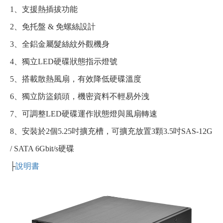
1、支援熱插拔功能
2、免托盤 & 免螺絲設計
3、全鋁金屬髮絲紋外觀機身
4、獨立LED硬碟狀態指示燈號
5、搭載散熱風扇，有效降低硬碟溫度
6、獨立防盜鎖頭，機密資料不輕易外洩
7、可調整LED硬碟運作狀態燈與風扇轉速
8、安裝於2個5.25吋擴充槽，可擴充放置3顆3.5吋SAS-12G
/ SATA 6Gbit/s硬碟
├
說明書