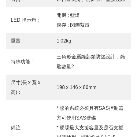
開機 : 藍燈
LED 指示燈：
儲存 : 閃爍紫燈
重量：
1.02kg
三角形金屬鑰匙鎖防盜設計，鑰
特殊功能 :
匙數量2
尺寸(長 x 寬 x
198 x 146 x 86mm
高)：
* 您的系統必須具有SAS控制器
方可使用SAS硬碟
備註：
* 硬碟最大支援容量及是否支援