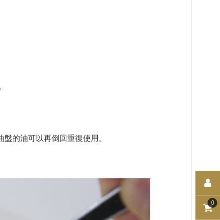
。
油盤的油可以再倒回重復使用。
0