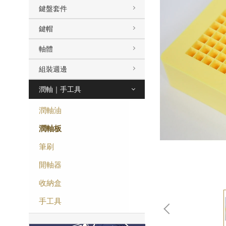
鍵盤套件
鍵帽
軸體
組裝週邊
潤軸｜手工具
潤軸油
潤軸板
筆刷
開軸器
收納盒
手工具