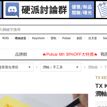
ROG
機械鍵盤
Keychron
雷蛇
Pulsar
劍匠
任天堂
So
品牌館
🔥Pulsar 6th 30%OFF大特價🔥
戰
潤軸板
T
TX K
TX
潤軸