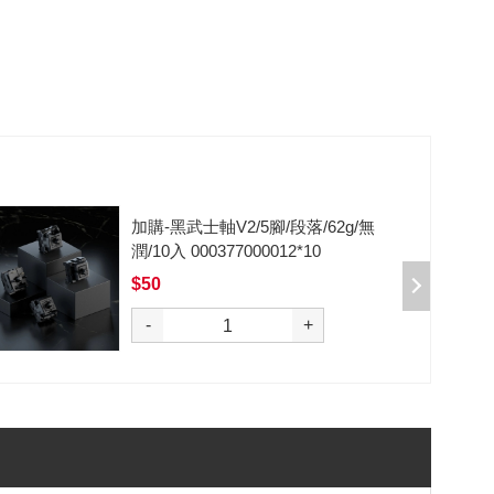
加購-剪刀石頭布猜拳鍵帽一盒四
入000385000289
$199
選購
-
+