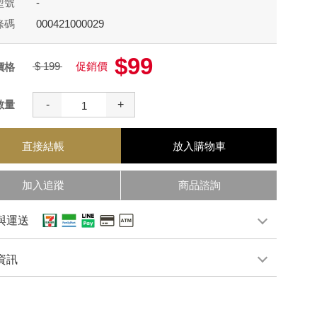
型號
-
條碼
000421000029
$99
$ 199
促銷價
價格
數量
-
+
直接結帳
放入購物車
加入追蹤
商品諮詢
與運送
資訊