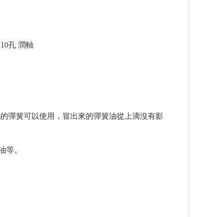
10孔 潤軸
17mm的彈簧可以使用，冒出來的彈簧油從上滴沒有影
油等。