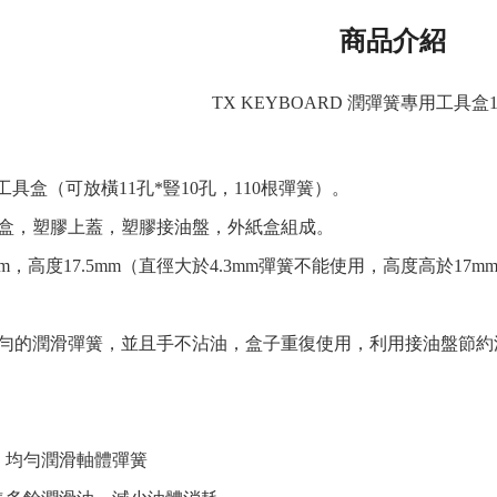
商品介紹
TX KEYBOARD 潤彈簧專用工具盒1
 工具盒（可放橫11孔*豎10孔，110根彈簧）。
盒，塑膠上蓋，塑膠接油盤，外紙盒組成。
mm，高度17.5mm（直徑大於4.3mm彈簧不能使用，高度高於
勻的潤滑彈簧，並且手不沾油，盒子重復使用，利用接油盤節約
、均勻潤滑軸體彈簧