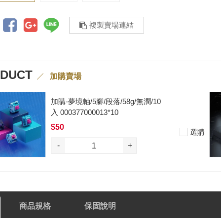
複製賣場連結
ODUCT
加購賣場
加購-黑武士軸V2/5腳/段落/62g/無
潤/10入 000377000012*10
$50
選購
-
+
商品規格
保固說明