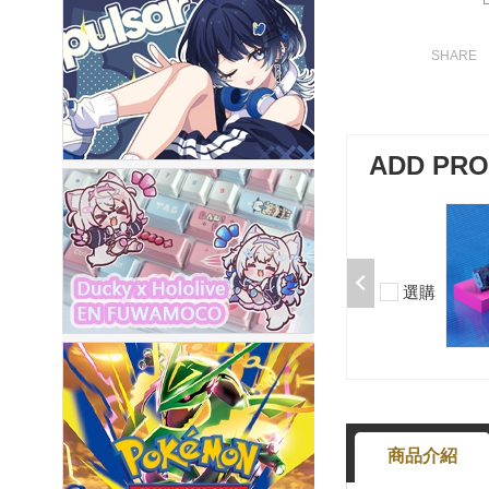
ADD PR
加購-夢境軸/5腳/段落/58g/無潤/10
入 000377000013*10
$50
選購
-
+
商品介紹