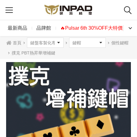
最新商品
品牌館
🔥Pulsar 6th 30%OFF大特價🔥
首頁
個性鍵帽
撲克 PBT熱昇華增補鍵