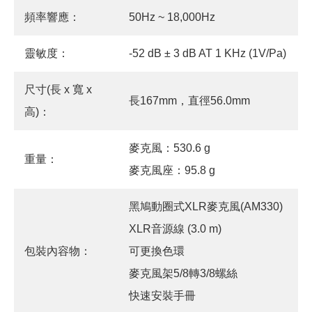
頻率響應：
50Hz ~ 18,000Hz
靈敏度：
-52 dB ± 3 dB AT 1 KHz (1V/Pa)
尺寸(長 x 寬 x
長167mm，直徑56.0mm
高)：
麥克風：530.6 g
重量：
麥克風座：95.8 g
黑鳩動圈式XLR麥克風(AM330)
XLR音源線 (3.0 m)
包裝內容物：
可更換色環
麥克風架5/8轉3/8螺絲
快速安裝手冊