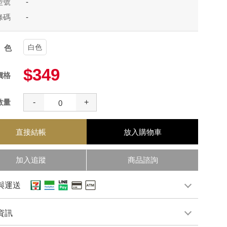
型號
-
條碼
-
白色
顏色
$349
價格
數量
-
+
直接結帳
放入購物車
加入追蹤
商品諮詢
與運送
資訊