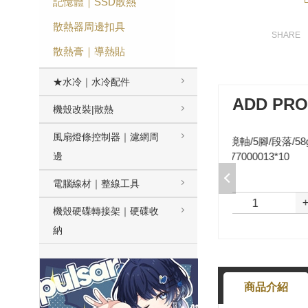
記憶體｜SSD散熱
散熱器周邊扣具
散熱膏｜導熱貼
★水冷｜水冷配件
ADD PR
機殼改裝|散熱
風扇燈條控制器｜濾網周
加購-夢境軸/5腳/段落/58g/無潤/10
入 000377000013*10
邊
$50
選購
電腦線材｜整線工具
-
+
機殼硬碟轉接架｜硬碟收
納
商品介紹