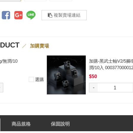
複製賣場連結
ODUCT
加購賣場
加購-黑武士軸V2/5腳/段落/62g/無
潤/10入 000377000012*10
$50
選購
-
+
商品規格
保固說明