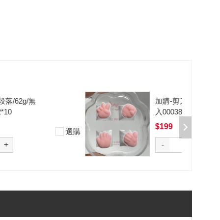
加購-剪刀石頭布猜拳鍵帽一盒四
入000385000289
$199
選購
-
+