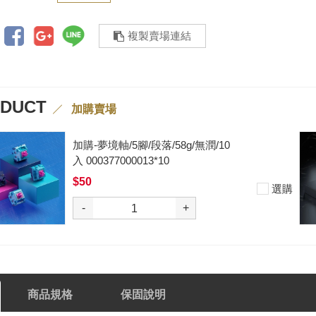
複製賣場連結
ODUCT
加購賣場
加購-黑武士軸V2/5腳/段落/62g/無
潤/10入 000377000012*10
$50
選購
-
+
商品規格
保固說明