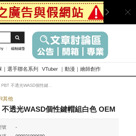
ny
磁軸鍵盤
隊｜選手聯名系列
VTuber ｜動漫｜繪師創作
PBT 不透光WASD個性鍵帽組白色 OEM
ER其他
T 不透光WASD個性鍵帽組白色 OEM
型號
-