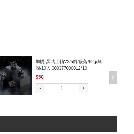
加購-剪刀石頭布猜拳鍵帽一盒四
入000385000289
$199
選購
-
+