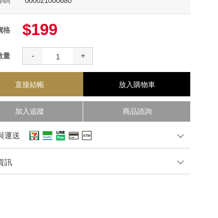
條碼
000021000680
$199
價格
數量
-
+
直接結帳
放入購物車
加入追蹤
商品諮詢
與運送
資訊