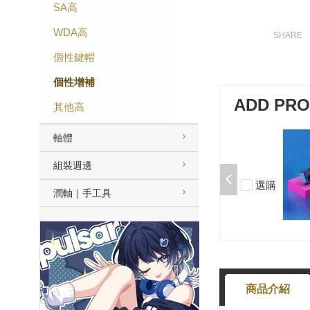
SA高
WDA高
個性鍵帽
個性增補
ADD PR
其他高
軸體
加購-夢境軸/5腳/段落/58g/無潤/10
入 000377000013*10
組裝週邊
$50
選購
潤軸｜手工具
-
+
商品介紹