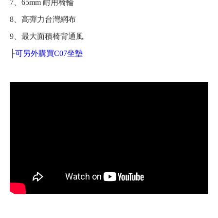
7、65mm 耐用椅輪
8、高彈力台灣網布
9、最大面積椅背通風
├
可另外購買C07坐墊