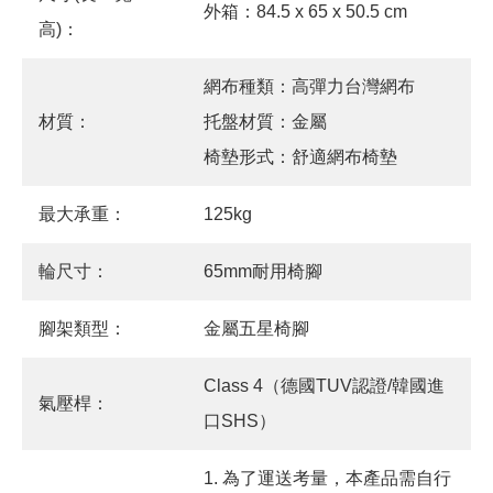
外箱：84.5 x 65 x 50.5 cm
高)：
網布種類：高彈力台灣網布
材質：
托盤材質：金屬
椅墊形式：舒適網布椅墊
最大承重：
125kg
輪尺寸：
65mm耐用椅腳
腳架類型：
金屬五星椅腳
Class 4（德國TUV認證/韓國進
氣壓桿：
口SHS）
1. 為了運送考量，本產品需自行