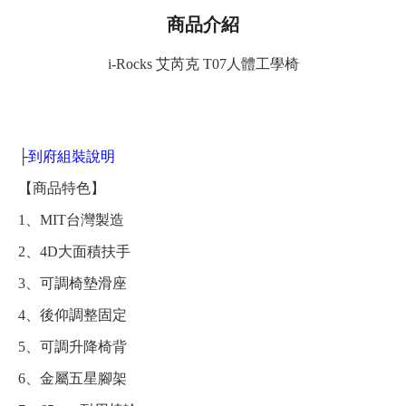
商品介紹
i-Rocks 艾芮克 T07人體工學椅
├
到府組裝說明
【商品特色】
1、MIT台灣製造
2、4D大面積扶手
3、可調椅墊滑座
4、後仰調整固定
5、可調升降椅背
6、金屬五星腳架