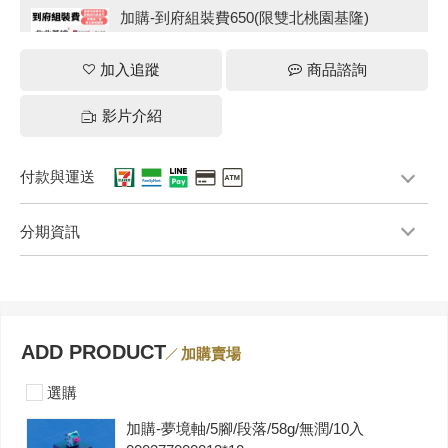
加購-到府組裝費650(限雙北桃園基隆)
000000000085
$650
加入追蹤
商品諮詢
選購
-
+
影片介紹
加購-irocks C07專用椅墊 (適用T07人體工學
付款與運送
椅)
$1,090
分期資訊
選購
-
+
加購-irocks T11貓抓布多功能椅凳
ADD PRODUCT
加購賣場
$1,990
選購
加購-夢境軸/5腳/段落/58g/無潤/10入
選購
-
+