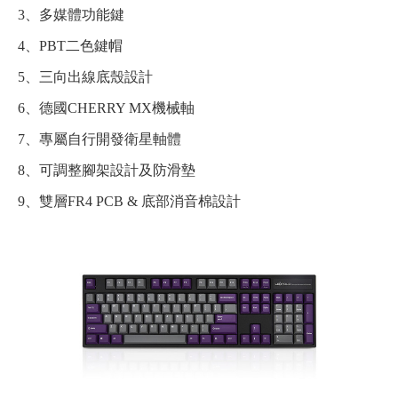
3、多媒體功能鍵
4、PBT二色鍵帽
5、三向出線底殼設計
6、德國CHERRY MX機械軸
7、專屬自行開發衛星軸體
8、可調整腳架設計及防滑墊
9、雙層FR4 PCB & 底部消音棉設計