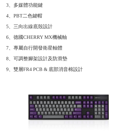
3、多媒體功能鍵
4、PBT二色鍵帽
5、三向出線底殼設計
6、德國CHERRY MX機械軸
7、專屬自行開發衛星軸體
8、可調整腳架設計及防滑墊
9、雙層FR4 PCB & 底部消音棉設計