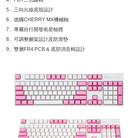
5、三向出線底殼設計
6、德國CHERRY MX機械軸
7、專屬自行開發衛星軸體
8、可調整腳架設計及防滑墊
9、雙層FR4 PCB & 底部消音棉設計